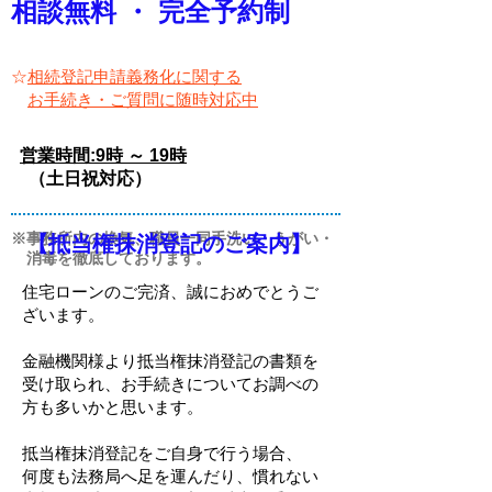
相談無料 ・ 完全予約制
☆
相続登記申請義務化に関する
お手続き・ご質問に随時対応中
営業時間:9時 ～ 19時
（
）
土日祝対応
※事務所内の換気、職員一同手洗い・うがい・
【抵当権抹消登記のご案内】
消毒を徹底しております。
住宅ローンのご完済、誠におめでとうご
ざいます。
金融機関様より抵当権抹消登記の書類を
受け取られ、お手続きについてお調べの
方も多いかと思います。
抵当権抹消登記をご自身で行う場合、
何度も法務局へ足を運んだり、慣れない