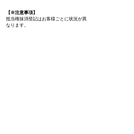
【※注意事項】
抵当権抹消登記はお客様ごとに状況が異
なります。
・共有名義である場合
・不動産の数が多い場合
・借入時から住所変更がある場合
などにより、費用や必要書類が変動いた
します。
ご不明な点がございましたら、お気軽に
お問合せください。
司法書士まがた法務事務所
044-920-9966
TEL：
※初回相談無料
​※対応エリアに制限はありません
​※
お問合せフォーム
からのご相談も