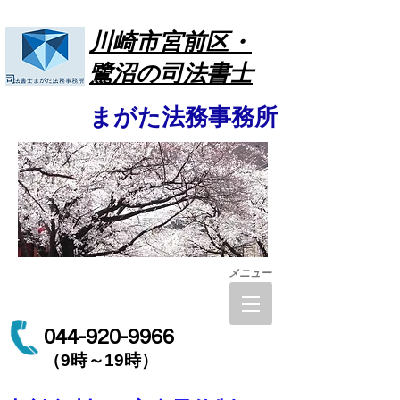
川崎市宮前区・
鷺沼の司法書士
まがた法務事務所
メニュー
044-920
-996
6
（​9時～19時）